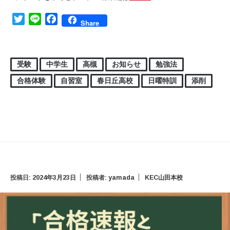
Twitter
Line
Facebook
Share
受験
中学生
高槻
お知らせ
勉強法
合格体験
自習室
春日丘高校
日曜特訓
添削
投稿日:
2024年3月23日
投稿者:
yamada
KEC山田本校