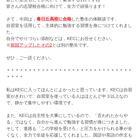
皆さんの志望校合格に向けて，全力で頑張ります！
さて，今回は，
春日丘高校に合格
した塾生の体験談です。
自習室を活用して，主体的に勉強する習慣を身につけてくれまし
た。
自分でやりづらい添削などは，KECにお任せください。
※
前回アップしたその2
とは別の塾生です。
ぜひ，ご一読ください。
＊＊＊＊＊＊＊＊＊＊＊＊＊＊＊＊＊＊＊＊＊＊＊＊＊＊＊＊＊
＊＊＊＊
私はKECに入ってほんとによかったと思っています。KECは自習
室がきれいで、自習室を使っている人はほとんど中３以上なの
で、静かで集中しやすい環境です。
また、KECは自主性を大事にしているので、「言われたからや
る」ではなく、自分から進んで勉強する習慣が身につきました。
そして、進路も「この学校を受けろ」と圧力をかけられる事が全
くなく、全力で生徒を応援してくれました。国語や英語の作文も