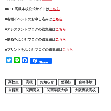
■KEC高槻本校公式サイトは
こちら
■各種イベントのお申し込みは
こちら
■アシスタントブログの総集編は
こちら
■動画をふくむブログの総集編は
こちら
■プリントをふくむブログの総集編は
こちら
Twitter
Line
Facebook
Share
高校生
高槻
お知らせ
勉強法
合格体験
自習室
関関同立
関西学院大学
大阪青凌高校