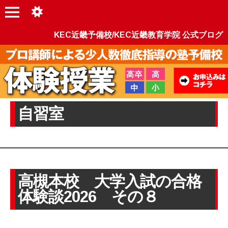
KEC近畿予備校/KEC近畿教育学院 公式ブログ
自習室
高槻本校 大学入試の合格
体験談2026 その８