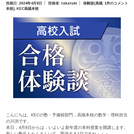
投稿日:
2024年4月8日
投稿者:
takatuki
体験談(高槻
1件のコメント
本校)
,
KEC高槻本校
こんにちは。KECの塾・予備校部門，高槻本校の数学・理科担当
の川渕です。
本日，4月8日からは，いよいよ新年度の本科授業を開講します。
新しい塾生もたくさんいて，緊張する1日ですね・・・