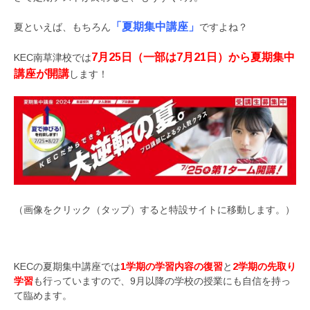
「夏期集中講座」
夏といえば、もちろん
ですよね？
7月25日（一部は7月21日）から夏期集中
KEC南草津校では
講座が開講
します！
（画像をクリック（タップ）すると特設サイトに移動します。）
KECの夏期集中講座では
1学期の学習内容の復習
と
2学期の先取り
学習
も行っていますので、9月以降の学校の授業にも自信を持っ
て臨めます。