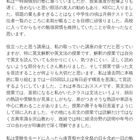
私は一時期個別の塾に通っていましたが、授業速度が想像よりも
遅く、合わないと思い部活の友人の勧めもあり、KECに入りまし
た。宿題の量も多すぎることはなく中学生の頃は月例テストで上
位者一覧のところに名前が載ることを目標に頑張りました。高校
に入ってからもその勉強習慣を維持していたことが良かったなと
思います。
役立ったと思う講座は、私の取っていた講座の全てだと思ってい
ますが、特に英文解釈や英文法の授業です。解釈の授業では自分
で英文を読んでいても分かりにくい、気づきにくい、正しく読め
ないような部分をたくさん教わりました。そして授業で扱った文
を音読することが何よりも大切だと思います。私は過去問に本格
的に取り組むまでは一日5回以上は毎日必ず構造を意識して音読
するようにしていました。これは本当におススメです。英文法の
授業では、直前になると私がいたクラスは文法というより、頻出
の熟語や受験生が見落としがちな、差がつきそうな熟語や単語を
中心に教わることがありました。授業の冊子を毎日見返すように
して頭に入れました。その他にも古文の授業では読解だけではな
く古典常識を沢山教わり、政経では特に経済分野の説明や年号の
ゴロ合わせが印象的で深く理解できました。
私は受験生モードに入ったら体育祭や文化祭の日を含め一日の勉