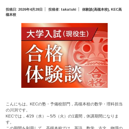
投稿日:
2026年4月28日
投稿者:
takatuki
体験談(高槻本校)
,
KEC高
槻本校
こんにちは。KECの塾・予備校部門，高槻本校の数学・理科担当
の川渕です。
KECでは，4/29（水）～5/5（火）の1週間，休講期間になりま
す。
この期間を利用して，高槻本校では，英語，数学，古文，物理の