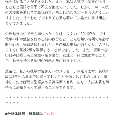
強を進めることができました。また、私は入試で小論文があり、
もともと国語が苦手で不安を抱えていました。しかし、KECの先
生の授業を通して文章読解力が向上し読むスピードも大きく上が
りました。そのおかげで本番でも落ち着いて小論文に取り組むこ
とができました。
受験勉強の中で最も頑張ったことは、長文の「10回読み」です。
電車の中や勉強を始める前の数分など、どんな短い時間でも必ず
取り組み、毎日継続しました。その積み重ねが力となり、入学し
てすぐに英検2級を取得することができました。また、授業のな
い日や日曜日も自習室へ足を運び、友達と一緒に勉強すること
で、勉強を続ける習慣が自然と身に付きました。
最後に、私から後輩の皆さんへのメッセージを送ります。英検2
級は3年生の夏までに取っておくことを強くおすすめします。取
得しておけば総合型選抜や公募推薦で有利になり、入試本番も気
持ちに余裕をもって迎えることができます。
＊＊＊＊＊＊＊＊＊＊＊＊＊＊＊＊＊＊＊＊＊＊＊＊＊＊＊＊＊
＊＊＊＊
■合格体験談・総集編は
こちら