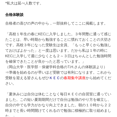
*私大は延べ人数です。
合格体験談
合格者の喜びの声の中から，一部抜粋してここに掲載します。
「高校１年生の春にKECに入学しました。３年間塾に通って感じ
たことは、早い時期から勉強することに慣れておくことの大切さ
です。高校３年になった受験生は全員、「もっと早くから勉強し
ておけばよかった」と一度は思います。だから私は１年の時に
KECに入学して週に少なくとも２～３日はちゃんとした勉強時間
を確保できたことが良かったと思っています。」
（岡山大学・医学部・保健学科合格のT.H.さんの体験談より）
⇒準備を始めるのが早いほど受験では有利になります。これから
受験を迎える皆さんもぜひ
ＫＥＣ
の
春期集中講座
から始めてくだ
さい。
「夏休みには自分は休むことなく毎日ＫＥＣの自習室に通ってい
ました。この短い夏期期間だけで自分は勉強のやり方を確立し、
自分の中でも学力がかなり向上できました。朝の１０時から２２
時までと長い時間開けてくれるので勉強に積極的に取り組めまし
た。」