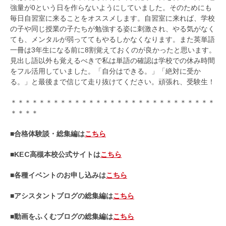
強量が0という日を作らないようにしていました。そのためにも
毎日自習室に来ることをオススメします。自習室に来れば、学校
の子や同じ授業の子たちが勉強する姿に刺激され、やる気がなく
ても、メンタルが弱っててもやるしかなくなります。また英単語
一冊は3年生になる前に8割覚えておくのが良かったと思います。
見出し語以外も覚えるべきで私は単語の確認は学校での休み時間
をフル活用していました。「自分はできる。」「絶対に受か
る。」と最後まで信じて走り抜けてください。頑張れ、受験生！
＊＊＊＊＊＊＊＊＊＊＊＊＊＊＊＊＊＊＊＊＊＊＊＊＊＊＊＊＊
＊＊＊＊
■合格体験談・総集編は
こちら
■KEC高槻本校公式サイトは
こちら
■各種イベントのお申し込みは
こちら
■アシスタントブログの総集編は
こちら
■動画をふくむブログの総集編は
こちら