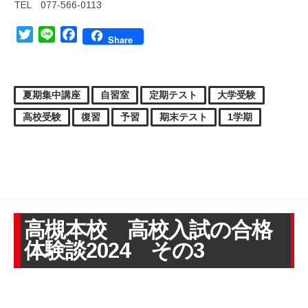
TEL 077-566-0113
Twitter
Line
Facebook
Share
夏期集中講座
自習室
定期テスト
大学受験
高校受験
復習
予習
期末テスト
1学期
高槻本校 高校入試の合格
体験談2024 その3