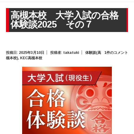
高槻本校 大学入試の合格
体験談2025 その７
投稿日:
2025年3月10日
投稿者:
takatuki
体験談(高
1件のコメント
槻本校)
,
KEC高槻本校