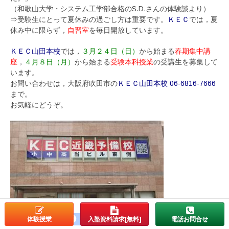
（和歌山大学・システム工学部合格のS.D.さんの体験談より）
⇒受験生にとって夏休みの過ごし方は重要です。
ＫＥＣ
では，夏
休み中に限らず，
自習室
を毎日開放しています。
ＫＥＣ山田本校
では，
３月２４日（日）
から始まる
春期集中講
座
，
４月８日（月）
から始まる
受験本科授業
の受講生を募集して
います。
お問い合わせは，大阪府吹田市の
ＫＥＣ山田本校 06-6816-7666
まで。
お気軽にどうぞ。
Twitter
Line
Facebook
体験授業
入塾資料請求[無料]
電話お問合せ
Share