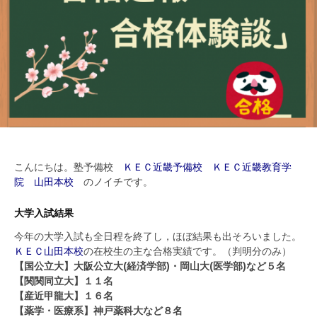
こんにちは。塾予備校
ＫＥＣ近畿予備校 ＫＥＣ近畿教育学
院 山田本校
のノイチです。
大学入試結果
今年の大学入試も全日程を終了し，ほぼ結果も出そろいました。
ＫＥＣ山田本校
の在校生の主な合格実績です。（判明分のみ）
【国公立大】大阪公立大(経済学部)・岡山大(医学部)など５名
【関関同立大】１１名
【産近甲龍大】１６名
【薬学・医療系】神戸薬科大など８名