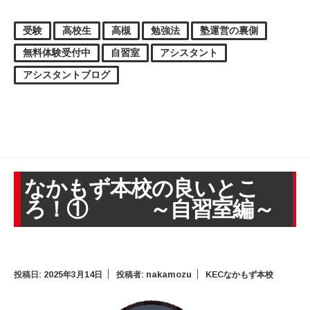
受験
高校生
高槻
勉強法
塾運営の裏側
無料体験受付中
自習室
アシスタント
アシスタントブログ
なかもず本校の良いとこ
ろ！① ～自習室編～
投稿日:
2025年3月14日
投稿者:
nakamozu
KECなかもず本校