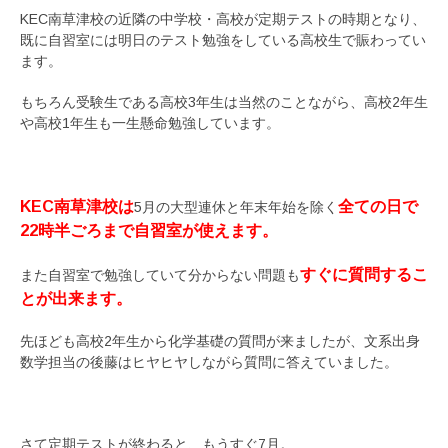
KEC南草津校の近隣の中学校・高校が定期テストの時期となり、
既に自習室には明日のテスト勉強をしている高校生で賑わってい
ます。
もちろん受験生である高校3年生は当然のことながら、高校2年生
や高校1年生も一生懸命勉強しています。
KEC南草津校は
全ての日で
5月の大型連休と年末年始を除く
22時半ごろまで自習室が使えます。
すぐに質問するこ
また自習室で勉強していて分からない問題も
とが出来ます。
先ほども高校2年生から化学基礎の質問が来ましたが、文系出身
数学担当の後藤はヒヤヒヤしながら質問に答えていました。
さて定期テストが終わると、もうすぐ7月。