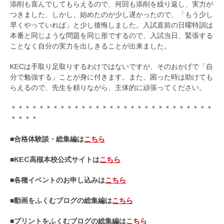
添削も喜んでしてもらえるので、何回も添削を繰り返し、実力が
つきました、しかし、始めたのが少し遅かったので、「もう少し
早くやっていれば」と少し後悔しました。入試直前の日曜特訓は
本番と同じような問題を同じ形でするので、入試当日、緊張する
ことなく自分の実力を出しきることが出来ました。
KECは手取り足取りするわけではないですが、そのおかげで「自
分で勉強する」ことが身に付きます。また、困った時は助けても
らえるので、先生を頼りながら、主体的に頑張ってください。
＊＊＊＊＊＊＊＊＊＊＊＊＊＊＊＊＊＊＊＊＊＊＊＊＊＊＊＊＊
＊＊＊＊
■合格体験談・総集編は
こちら
■KEC高槻本校公式サイトは
こちら
■各種イベントのお申し込みは
こちら
■動画をふくむブログの総集編は
こちら
■プリントをふくむブログの総集編は
こちら