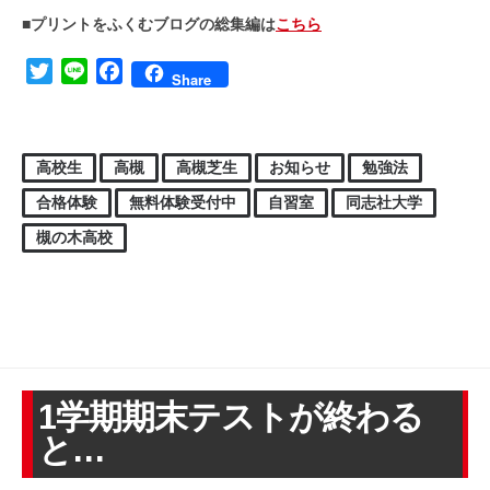
■プリントをふくむブログの総集編は
こちら
Twitter
Line
Facebook
Share
高校生
高槻
高槻芝生
お知らせ
勉強法
合格体験
無料体験受付中
自習室
同志社大学
槻の木高校
1学期期末テストが終わる
と…